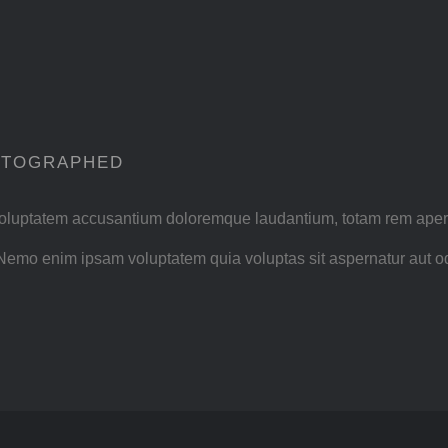
OTOGRAPHED
t voluptatem accusantium doloremque laudantium, totam rem aperia
. Nemo enim ipsam voluptatem quia voluptas sit aspernatur aut o