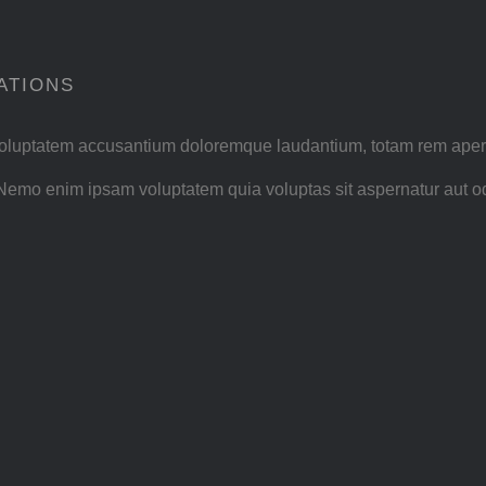
ATIONS
t voluptatem accusantium doloremque laudantium, totam rem aperia
. Nemo enim ipsam voluptatem quia voluptas sit aspernatur aut o